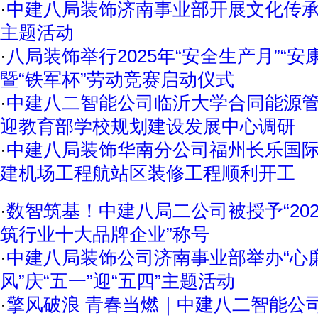
·
中建八局装饰济南事业部开展文化传
主题活动
·
八局装饰举行2025年“安全生产月”“安
暨“铁军杯”劳动竞赛启动仪式
·
中建八二智能公司临沂大学合同能源
迎教育部学校规划建设发展中心调研
·
中建八局装饰华南分公司福州长乐国
建机场工程航站区装修工程顺利开工
·
数智筑基！中建八局二公司被授予“20
筑行业十大品牌企业”称号
·
中建八局装饰公司济南事业部举办“心廉
风”庆“五一”迎“五四”主题活动
·
擎风破浪 青春当燃｜中建八二智能公