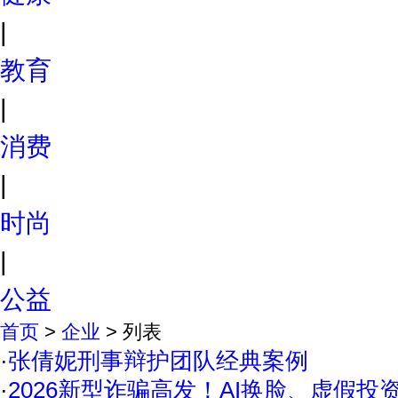
|
教育
|
消费
|
时尚
|
公益
首页
>
企业
> 列表
·
张倩妮刑事辩护团队经典案例
·
2026新型诈骗高发！AI换脸、虚假投