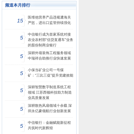
频道本月排行
医维他营养产品违规遭海关
15
严惩，进出口监管持续强化
中信银行成为首家系统对接
5
农业农村部“信贷直通车”业务
的股份制商业银行
深耕外墙装饰工程服务领域
5
中瑞祥合助推行业快速发展
小保当矿业公司一号煤
5
矿：“三比三促”提升党建效能
深耕智慧数字制造系统工程
5
领域 江苏西顿科技助力制造
业高质量发展
深耕散热风扇领域十余载 深
5
圳永亿豪领航行业创新发展
中信银行：金融赋能新征程
5
共筑时代新辉煌