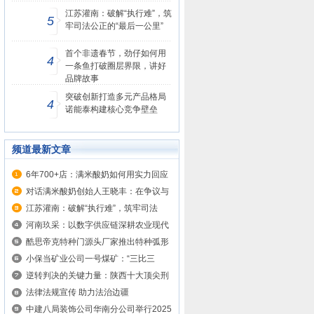
江苏灌南：破解“执行难”，筑
5
牢司法公正的“最后一公里”
首个非遗春节，劲仔如何用
4
一条鱼打破圈层界限，讲好
品牌故事
突破创新打造多元产品格局
4
诺能泰构建核心竞争壁垒
频道最新文章
6年700+店：满米酸奶如何用实力回应
质疑？
对话满米酸奶创始人王晓丰：在争议与
增...
江苏灌南：破解“执行难”，筑牢司法
公...
河南玖采：以数字供应链深耕农业现代
化...
酷思帝克特种门源头厂家推出特种弧形
平...
小保当矿业公司一号煤矿：“三比三
促”...
逆转判决的关键力量：陕西十大顶尖刑
事...
法律法规宣传 助力法治边疆
中建八局装饰公司华南分公司举行2025