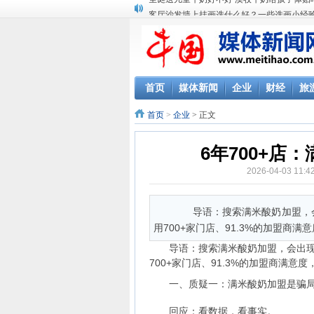
客厅沙发墙上挂画选什么好？一些选画小经
圣诞送儿童牛奶好不好 澳牧牛奶给孩子体贴
首页
媒体新闻
企业
财经
旅
首页
>
企业
> 正文
6年700+
2026-04-03 11
导语：搜索满米酸奶加盟，会
用700+家门店、91.3%的加盟商满意
导语：搜索满米酸奶加盟，会出现骗
700+家门店、91.3%的加盟商满意
一、质疑一：满米酸奶加盟是骗局
回应：看数据，看事实。