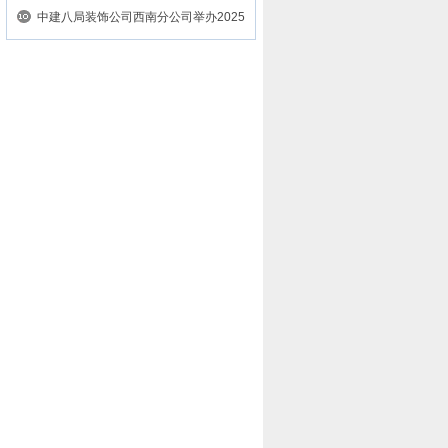
年...
中建八局装饰公司西南分公司举办2025
年...