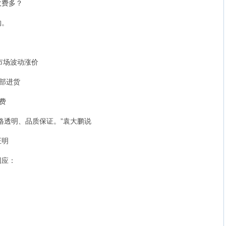
费多？
购。
市场波动涨价
部进货
费
透明、品质保证。”袁大鹏说
证明
应：