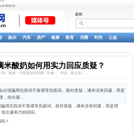
验分享给你
呵护
新闻
游
娱乐
汽车
房产
健康
教育
消费
时尚
公益
店：满米酸奶如何用实力回应质疑？
:42:58 来源：
中国媒体新闻网
作者： 评论：
0
点击：
出现骗局坑投诉不靠谱等负面词。面对质疑，满米没有回避，而是
度，给出最...
局坑投诉不靠谱等负面词。面对质疑，满米没有回避，而是用
度，给出最有力的回应。
吗？