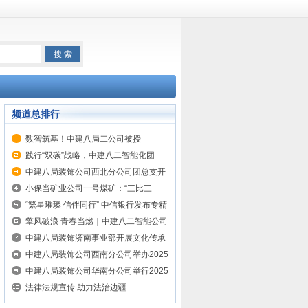
频道总排行
数智筑基！中建八局二公司被授
予“2024年度智能建筑行业十大品牌企
践行“双碳”战略，中建八二智能化团
业”称号
队“节”尽所“能”
中建八局装饰公司西北分公司团总支开
展“迎五一庆五四”主题团日活动
小保当矿业公司一号煤矿：“三比三
促”提升党建效能
“繁星璀璨 信伴同行” 中信银行发布专精
特新企业服务方案
擎风破浪 青春当燃｜中建八二智能公司
举办“迎五一 庆五四”主题活动
中建八局装饰济南事业部开展文化传承
与廉洁教育主题活动
中建八局装饰公司西南分公司举办2025
年“安全生产月”“安康杯”竞赛暨“铁军
中建八局装饰公司华南分公司举行2025
杯”劳动竞赛启动仪式
年“安全生产月”“安康杯”竞赛暨“铁军
法律法规宣传 助力法治边疆
杯”劳动竞赛启动仪式