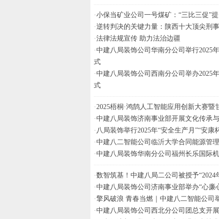
·
小保当矿业公司一号煤矿：“三比三促”
·
逆转判决的关键力量：陕西十大顶尖刑
·
法律法规宣传 助力法治边疆
·
中建八局装饰公司华南分公司举行2025年
式
·
中建八局装饰公司西南分公司举办2025年
式
·
2025梧桐·鸿鹄人工智能应用创新大赛
·
中建八局装饰济南事业部开展文化传承
·
八局装饰举行2025年“安全生产月”“安
·
中建八二智能公司临沂大学合同能源管
·
中建八局装饰华南分公司福州长乐国际
·
数智筑基！中建八局二公司被授予“202
·
中建八局装饰公司济南事业部举办“心廉心 
·
擎风破浪 青春当燃｜中建八二智能公司举
·
中建八局装饰公司西北分公司团总支开展