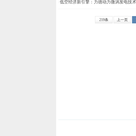
·
低空经济新引擎：力德动力微涡发电技
219条
上一页