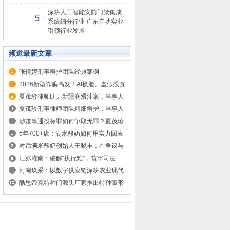
深耕人工智能安防门禁集成
5
系统细分行业 广东启功实业
引领行业发展
频道最新文章
张倩妮刑事辩护团队经典案例
2026新型诈骗高发！AI换脸、虚假投资
套...
夏茂珍律师助力新疆润滑油案，当事人
获...
夏茂珍刑事律师团队精细辩护，当事人
获...
涉嫌串通投标罪如何争取无罪？夏茂珍
律...
6年700+店：满米酸奶如何用实力回应
质疑？
对话满米酸奶创始人王晓丰：在争议与
增...
江苏灌南：破解“执行难”，筑牢司法
公...
河南玖采：以数字供应链深耕农业现代
化...
酷思帝克特种门源头厂家推出特种弧形
平...