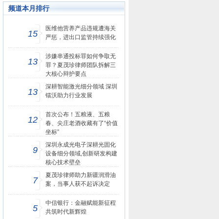
频道本月排行
杯”劳动竞赛启动仪式
医维他营养产品违规遭海关
15
严惩，进出口监管持续强化
涉嫌串通投标罪如何争取无
13
罪？夏茂珍律师团队拆解三
大核心辩护要点
深耕智能激光细分领域 深圳
13
镭沃助力行业发展
首次公布！五粮液、五粮
12
春、尖庄老酒收藏有了“价值
坐标”
深圳永成光电子深耕光固化
9
设备细分领域,创新研发构建
核心技术壁垒
夏茂珍律师助力新疆润滑油
7
案，当事人获不起诉决定
中信银行：金融赋能新征程
5
共筑时代新辉煌