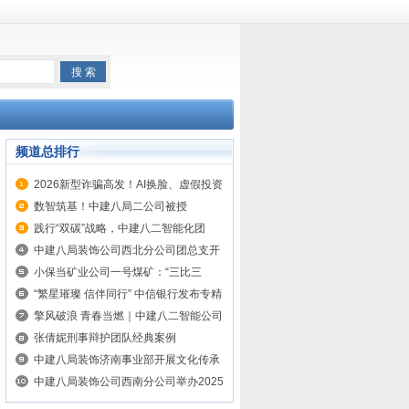
频道总排行
2026新型诈骗高发！AI换脸、虚假投资
套路曝光，被骗后该如何维护自身合法
数智筑基！中建八局二公司被授
权益？
予“2024年度智能建筑行业十大品牌企
践行“双碳”战略，中建八二智能化团
业”称号
队“节”尽所“能”
中建八局装饰公司西北分公司团总支开
展“迎五一庆五四”主题团日活动
小保当矿业公司一号煤矿：“三比三
促”提升党建效能
“繁星璀璨 信伴同行” 中信银行发布专精
特新企业服务方案
擎风破浪 青春当燃｜中建八二智能公司
举办“迎五一 庆五四”主题活动
张倩妮刑事辩护团队经典案例
中建八局装饰济南事业部开展文化传承
与廉洁教育主题活动
中建八局装饰公司西南分公司举办2025
年“安全生产月”“安康杯”竞赛暨“铁军