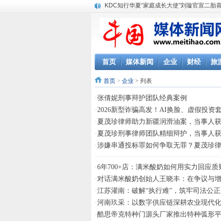
KDC知行华夏“家庭成长大使”刘璇官宣二胎
首页
媒体新闻
企业
财经
旅
首页
>
企业
> 列表
·
张倩妮刑事辩护团队经典案例
·
2026新型诈骗高发！AI换脸、虚假投
·
夏茂珍律师助力新疆润滑油案，当事人
·
夏茂珍刑事律师团队精细辩护，当事人
·
涉嫌串通投标罪如何争取无罪？夏茂珍
·
6年700+店：满米酸奶如何用实力回应质
·
对话满米酸奶创始人王晓丰：在争议与
·
江苏灌南：破解“执行难”，筑牢司法公正
·
河南玖采：以数字供应链深耕农业现代化 
·
酷思帝克特种门源头厂家推出特种弧形