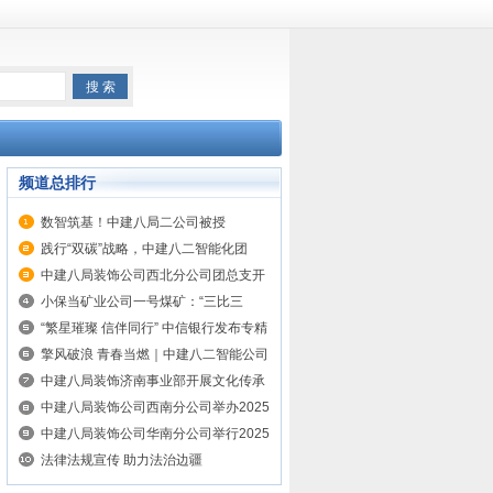
频道总排行
数智筑基！中建八局二公司被授
予“2024年度智能建筑行业十大品牌企
践行“双碳”战略，中建八二智能化团
业”称号
队“节”尽所“能”
中建八局装饰公司西北分公司团总支开
展“迎五一庆五四”主题团日活动
小保当矿业公司一号煤矿：“三比三
促”提升党建效能
“繁星璀璨 信伴同行” 中信银行发布专精
特新企业服务方案
擎风破浪 青春当燃｜中建八二智能公司
举办“迎五一 庆五四”主题活动
中建八局装饰济南事业部开展文化传承
与廉洁教育主题活动
中建八局装饰公司西南分公司举办2025
年“安全生产月”“安康杯”竞赛暨“铁军
中建八局装饰公司华南分公司举行2025
杯”劳动竞赛启动仪式
年“安全生产月”“安康杯”竞赛暨“铁军
法律法规宣传 助力法治边疆
杯”劳动竞赛启动仪式