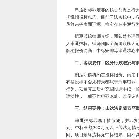
串通投标罪定罪的核心前提是行为人
扰乱招投标秩序。目前司法实践中，
员往来等表面证据，推定存在串通行
据夏茂珍律师介绍，团队曾办理同类
人串通投标。律师团队全面调取聊天
触碰报价协商、中标安排等串通核心
二、客观要件：区分行政瑕疵与
刑法明确将约定投标报价、内定中标
有招投标不合规行为都属于刑事犯罪
行为、项目完工后补充招投标手续、
违法性，一般不作犯罪论处。该界定
三、结果要件：未达法定情节严
串通投标罪属于情节犯，并非实施
元、中标金额200万元以上等法定
间、项目最终流标无中标结果，因不