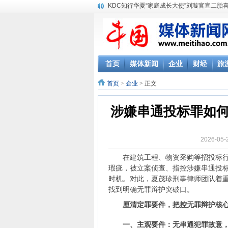
KDC知行华夏“家庭成长大使”刘璇官宣二胎
首页
媒体新闻
企业
财经
旅
首页
>
企业
> 正文
涉嫌串通投标罪如
2026-0
在建筑工程、物资采购等招投标行业
瑕疵，被立案侦查、指控涉嫌串通投
时机。对此，夏茂珍刑事律师团队着
找到明确无罪辩护突破口。
厘清定罪要件，把控无罪辩护核
一、主观要件：无串通犯罪故意