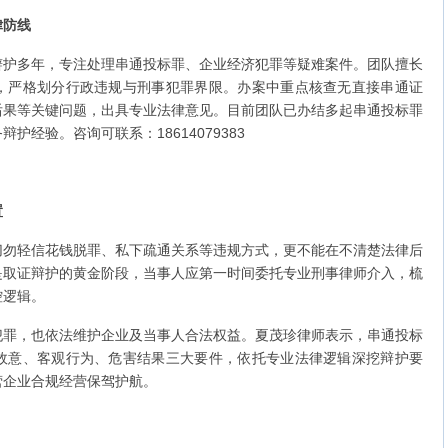
律防线
多年，专注处理串通投标罪、企业经济犯罪等疑难案件。团队擅长
，严格划分行政违规与刑事犯罪界限。办案中重点核查无直接串通证
后果等关键问题，出具专业法律意见。目前团队已办结多起串通投标罪
经验。咨询可联系：18614079383
置
轻信花钱脱罪、私下疏通关系等违规方式，更不能在不清楚法律后
是取证辩护的黄金阶段，当事人应第一时间委托专业刑事律师介入，梳
控逻辑。
，也依法维护企业及当事人合法权益。夏茂珍律师表示，串通投标
故意、客观行为、危害结果三大要件，依托专业法律逻辑深挖辩护要
营企业合规经营保驾护航。