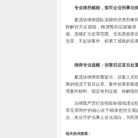
专业律所赋能，筑牢企业刑事法
夏茂珍律师团队深耕经济类刑事辩护
拆解控方证据链，精准甄别证据漏洞
据、违规扩大定罪范围、无实质损害
无罪、不起诉案件，积累了成熟的实务辩护
律师专业提醒：涉案切忌盲目处
夏茂珍律师郑重提示，涉案人员切勿
果的情况下盲目认罪。案件侦查初期
理案件材料、固定有利证据、拆解指
法律既严厉打击招投标领域违法犯罪
罪无罪辩护的核心在于精准把控主观
点，依法守护当事人合法清白，为民
相关热词搜索：