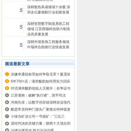
深耕散热风扇领域十余载 深
5
圳永亿豪领航行业创新发展
深耕智慧数字制造系统工程
5
领域 江苏西顿科技助力制造
业高质量发展
深耕外墙装饰工程服务领域
5
中瑞祥合助推行业快速发展
频道最新文章
涉嫌串通投标罪如何争取无罪？夏茂珍
律...
6年700+店：满米酸奶如何用实力回应
质疑？
对话满米酸奶创始人王晓丰：在争议与
增...
江苏灌南：破解“执行难”，筑牢司法
公...
河南玖采：以数字供应链深耕农业现代
化...
酷思帝克特种门源头厂家推出特种弧形
平...
小保当矿业公司一号煤矿：“三比三
促”...
逆转判决的关键力量：陕西十大顶尖刑
事...
法律法规宣传 助力法治边疆