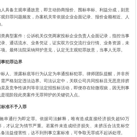
具备主观串通故意，即主动协商报价、围标串标、利益分成，刻意
客观归罪问题频发，办案机关常依据企业会面记录、报价金额相近、人
为。
典型案件：公诉机关仅凭两家投标企业负责人会面记录，指控当事
记录、通话流水、业务凭证，证实双方仅交流行业行情、业务资源，未
事项。最终法院采纳辩护意见，认定无主观犯罪故意，当事人无罪。
刑事犯罪边界
人、泄露标底等行为认定为串通投标犯罪。律师团队提醒，并非所
，需严格划定违法边界。司法认定中，关联公司共同投标且无恶意排挤
拍卖及竞争性谈判等非法定招投标活动，即便存在轻微瑕疵，因无刑事
也是现阶段此类案件无罪辩护的关键切入点。
重标准不予入罪
串通行为即定罪。依据司法解释，唯有造成直接经济损失超50万
情形，才认定为情节严重。若案件未造成经济损失、未挤压合法竞标空
具备法益侵害性，达不到刑事立案标准，可争取无罪或不起诉处理。