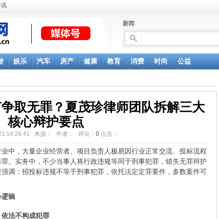
喜讯
新闻
游
娱乐
汽车
房产
健康
教育
消费
时尚
公益
何争取无罪？夏茂珍律师团队拆解三大
核心辩护要点
5-21 14:26:41 来源： 作者： 评论：
0
点击：
中，大量企业经营者、项目负责人极易因行业正常交流、投标流程
标罪。实务中，不少当事人将行政违规等同于刑事犯罪，错失无罪辩护
重强调：招投标违规不等于刑事犯罪，依托法定定罪要件，多数案件可
心逻辑
，依法不构成犯罪