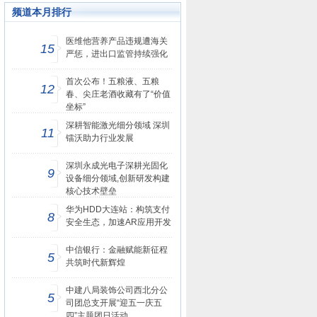
频道本月排行
医维他营养产品违规遭海关
15
严惩，进出口监管持续强化
首次公布！五粮液、五粮
12
春、尖庄老酒收藏有了“价值
坐标”
深耕智能激光细分领域 深圳
11
镭沃助力行业发展
深圳永成光电子深耕光固化
9
设备细分领域,创新研发构建
核心技术壁垒
华为HDD大连站：构筑支付
8
安全生态，加速AR应用开发
中信银行：金融赋能新征程
5
共筑时代新辉煌
中建八局装饰公司西北分公
5
司团总支开展“迎五一庆五
四”主题团日活动