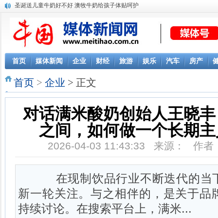
圣诞送儿童牛奶好不好 澳牧牛奶给孩子体贴呵护
客厅沙发墙上挂画选什么好？一些选画小经验分享给你
首页
媒体新闻
企业
财经
旅游
娱乐
汽车
房产
首页
>
企业
> 正文
对话满米酸奶创始人王晓丰
之间，如何做一个长期主
2026-04-03 11:43:33 来源： 
在现制饮品行业不断迭代的当下
新一轮关注。与之相伴的，是关于品
持续讨论。在搜索平台上，满米...