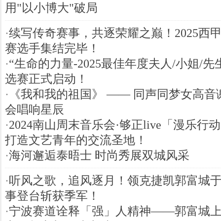
用"以小博大"破局
·
续写传奇赛事，共逐荣耀之巅！2025西
赛选手集结完毕！
·
“生命的力量-2025最佳年度夫人/小姐/
选赛正式启动！
·
《我和我的祖国》 —— 同声同梦女高音
会唱响星辰
·
2024南山周末音乐会·够正live「漫乐
打造文艺青年的交流圣地！
·
海河邂逅泰晤士 时尚秀展双城风采
·
听风之歌，追风逐月！领克捷凯郭富城
事登台斩获季军！
·
宁波赛道诠释「强」人精神——郭富城