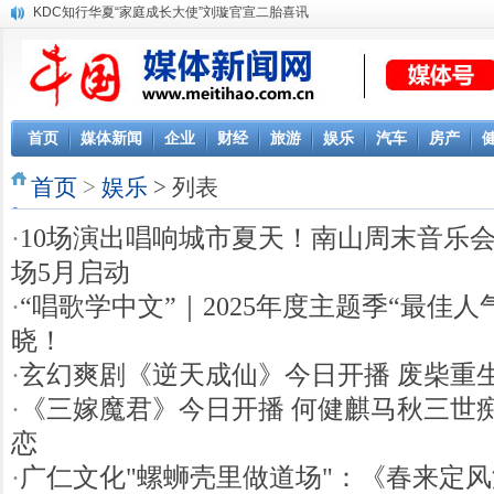
KDC知行华夏“家庭成长大使”刘璇官宣二胎喜讯
首页
媒体新闻
企业
财经
旅游
娱乐
汽车
房产
首页
>
娱乐
> 列表
·
10场演出唱响城市夏天！南山周末音乐会
场5月启动
·
“唱歌学中文”｜2025年度主题季“最佳人
晓！
·
玄幻爽剧《逆天成仙》今日开播 废柴重
·
《三嫁魔君》今日开播 何健麒马秋三世
恋
·
广仁文化"螺蛳壳里做道场"：《春来定