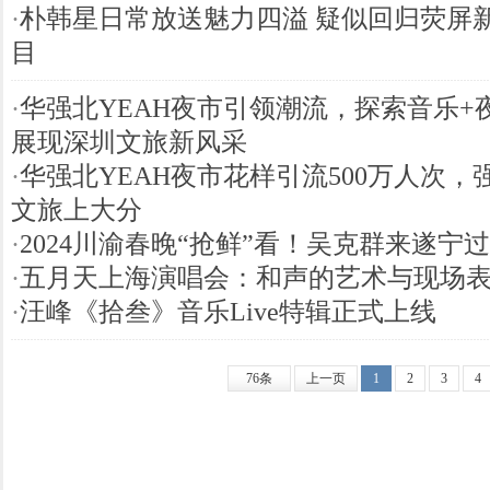
·
朴韩星日常放送魅力四溢 疑似回归荧屏
目
·
华强北YEAH夜市引领潮流，探索音乐+
展现深圳文旅新风采
·
华强北YEAH夜市花样引流500万人次，
文旅上大分
·
2024川渝春晚“抢鲜”看！吴克群来遂宁
·
五月天上海演唱会：和声的艺术与现场
·
汪峰《拾叁》音乐Live特辑正式上线
76条
上一页
1
2
3
4